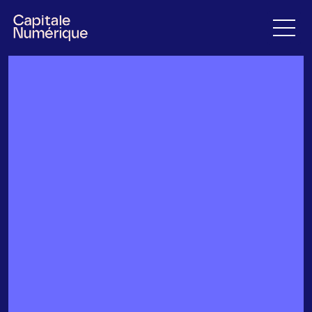
17 mars 2025
Québec, le 13 mars 2025 –
 Capitale Numérique, un 
organisme à but non lucratif qui rassemble et 
anime la communauté numérique québécoise, a 
reçu un appui financier de 200 000 $ de la Ville de 