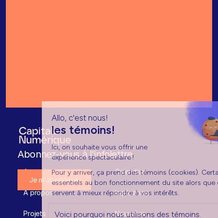
Envoyer mon message
Abonnez-vous à l'infolettre
Accueil
Calendrier
Je m'abonne
À propos
Implication
Je m'abonne
Projets
Nouvelles